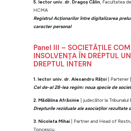
5. lector univ. dr. Dragoș Călin
, Facultatea de
HCMA
Registrul Acționarilor între digitalizarea prelu
caracter personal
Panel III – SOCIETĂȚILE COM
INSOLVENȚA ÎN DREPTUL UNI
DREPTUL INTERN
1. lector univ. dr. Alexandru Rățoi
| Partener |
Cel de-al 28-lea regim: noua specie de soci
2. Mădălina Afrăsinie
| judecător la Tribunalul 
Drepturile reziduale ale asociaților rezultate 
3. Nicoleta Mihai
| Partner and Head of Restr
Toncescu