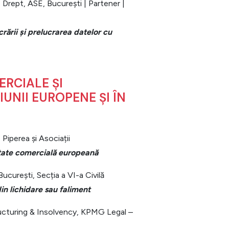
 Drept, ASE, București | Partener |
crării și prelucrarea datelor cu
ERCIALE ȘI
UNII EUROPENE ȘI ÎN
 Piperea și Asociații
etate comercială europeană
București, Secția a VI-a Civilă
din lichidare sau faliment
ucturing & Insolvency, KPMG Legal –