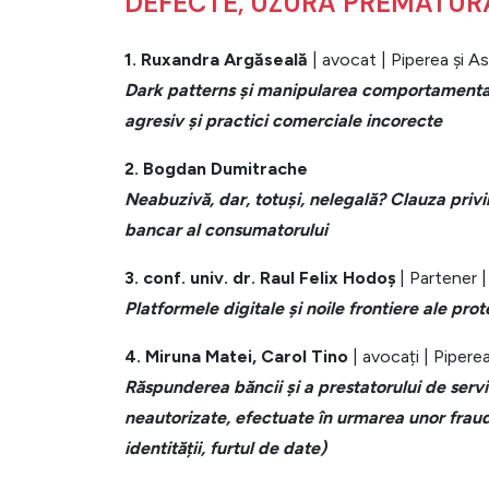
DEFECTE, UZURA PREMATUR
1. Ruxandra Argăseală
| avocat | Piperea și As
Dark patterns și manipularea comportamentală
agresiv și practici comerciale incorecte
2. Bogdan Dumitrache
Neabuzivă, dar, totuși, nelegală? Clauza priv
bancar al consumatorului
3. conf. univ. dr. Raul Felix Hodoș
| Partener
Platformele digitale și noile frontiere ale pro
4. Miruna Matei, Carol Tino
| avocați | Piperea
Răspunderea băncii și a prestatorului de servic
neautorizate, efectuate în urmarea unor frau
identității, furtul de date)