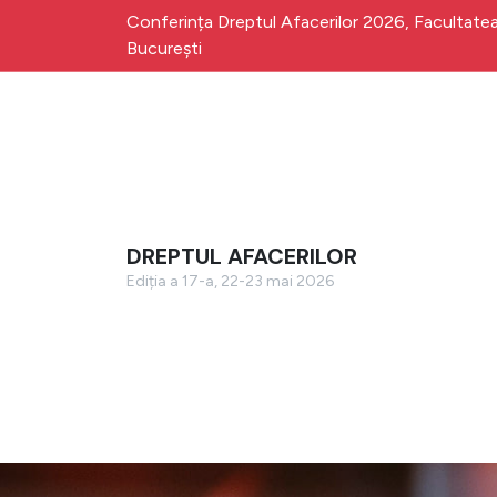
Conferința Dreptul Afacerilor 2026, Facultatea 
București
DREPTUL AFACERILOR
Ediția a 17-a, 22-23 mai 2026