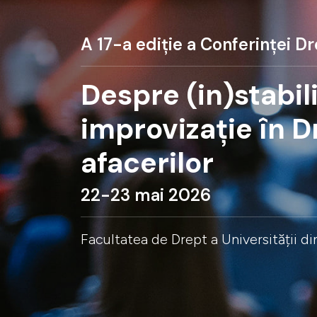
A 17-a ediție a Conferinței Dr
Despre (in)stabili
improvizație în D
afacerilor
22-23 mai 2026
Facultatea de Drept a Universității d