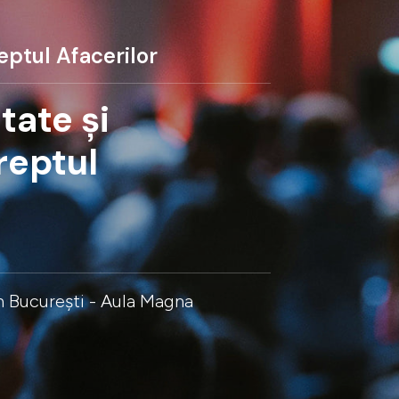
eptul Afacerilor
tate și
reptul
in București - Aula Magna