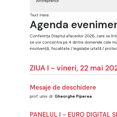
Antreprenor
Text Here
Agenda evenimen
Conferința Dreptul afacerilor 2026, care se înti
se vor concentra pe 4 dintre domeniile cele mai 
insolvență, fiscalitate / legislație uitată / prot
ZIUA I - vineri, 22 mai 20
Mesaje de deschidere
prof. univ. dr.
Gheorghe Piperea
PANELUL I - EURO DIGITAL 