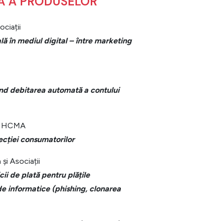
Ă A PRODUSELOR
ociații
 în mediul digital – între marketing
ind debitarea automată a contului
 | HCMA
tecției consumatorilor
 și Asociații
ii de plată pentru plățile
de informatice (phishing, clonarea