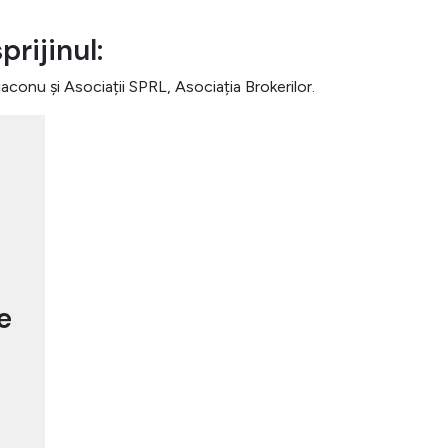
rijinul:
aconu și Asociații SPRL, Asociația Brokerilor.
e